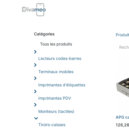
Accueil
Boutique
Support
Di
Catégories
Produi
Tou
s les produits
Lecteurs codes-barres
Terminaux mobiles
Imprimantes d'étiquettes
Imprimantes PDV
Moniteurs (tactiles)
APG ca
Tiroirs-caisses
126,2