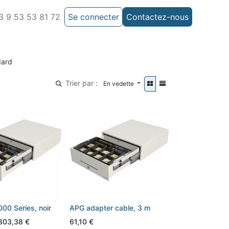
 9 53 53 81 72
Se connecter
Contactez-nous
ard
Trier par :
En vedette
0 Series, noir
APG adapter cable, 3 m
303,38
€
61,10
€