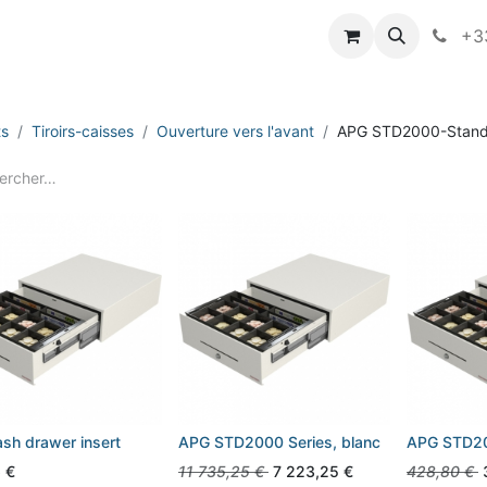
vameo
+33
ts
Tiroirs-caisses
Ouverture vers l'avant
APG STD2000-Stand
sh drawer insert
APG STD2000 Series, blanc
APG STD200
6
€
11 735,25
€
7 223,25
€
428,80
€