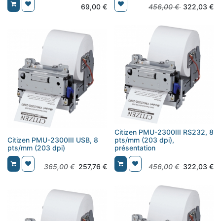
69,00
€
456,00
€
322,03
€
Citizen PMU-2300III RS232, 8
Citizen PMU-2300III USB, 8
pts/mm (203 dpi),
pts/mm (203 dpi)
présentation
365,00
€
257,76
€
456,00
€
322,03
€