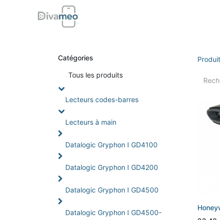
Accueil
Boutique
Support
Di
Catégories
Produi
Tou
s les produits
Lecteurs codes-barres
Lecteurs à main
Datalogic Gryphon I GD4100
Datalogic Gryphon I GD4200
Datalogic Gryphon I GD4500
Honeyw
Datalogic Gryphon I GD4500-