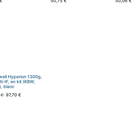
€
50,75
€
50,06
€
ell Hyperion 1300g,
ti-IF, en kit (KBW,
), blanc
€
97,70
€