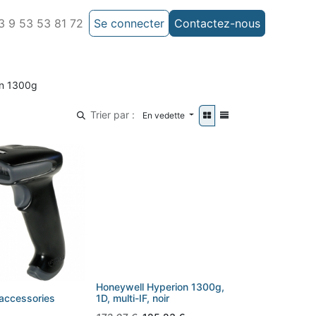
 9 53 53 81 72
Se connecter
Contactez-nous
on 1300g
Trier par :
En vedette
Honeywell Hyperion 1300g,
accessories
1D, multi-IF, noir