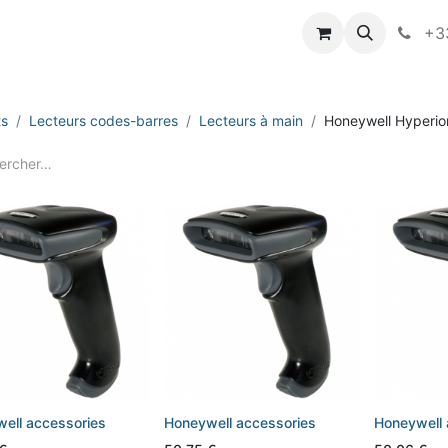
vameo
+33
ts
Lecteurs codes-barres
Lecteurs à main
Honeywell Hyperi
ell accessories
Honeywell accessories
Honeywell 