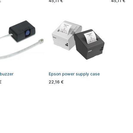
€
45,11
€
45,11
€
buzzer
Epson power supply case
€
22,16
€