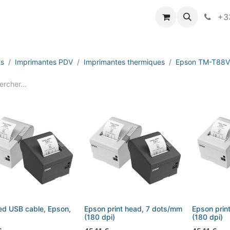
vameo
+33
ts
Imprimantes PDV
Imprimantes thermiques
Epson TM-T88V
d USB cable, Epson,
Epson print head, 7 dots/mm
Epson prin
(180 dpi)
(180 dpi)