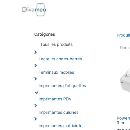
Accueil
Boutique
Support
Di
Catégories
Produi
Tou
s les produits
Lecteurs codes-barres
Terminaux mobiles
Imprimantes d'étiquettes
Imprimantes PDV
Imprimantes cuisines
Powere
3 m
Imprimantes matricielles