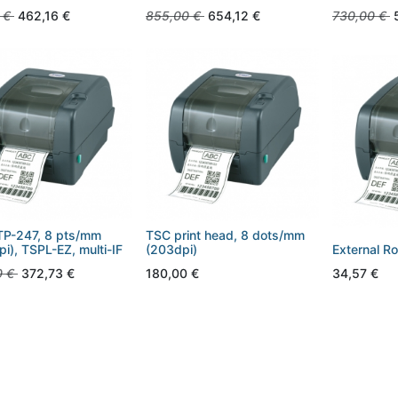
€
462,16
€
855,00
€
654,12
€
730,00
€
P-247, 8 pts/mm
TSC print head, 8 dots/mm
i), TSPL-EZ, multi-IF
(203dpi)
External Ro
0
€
372,73
€
180,00
€
34,57
€