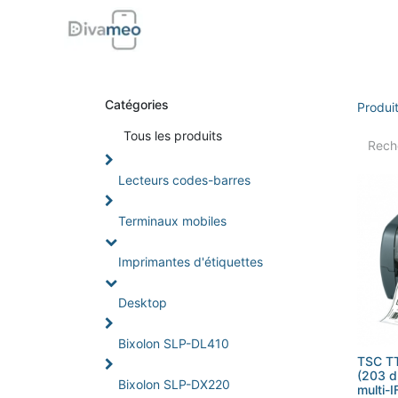
Accueil
Boutique
Support
Di
Catégories
Produi
Tou
s les produits
Lecteurs codes-barres
Terminaux mobiles
Imprimantes d'étiquettes
Desktop
Bixolon SLP-DL410
TSC TT
(203 d
Bixolon SLP-DX220
multi-I