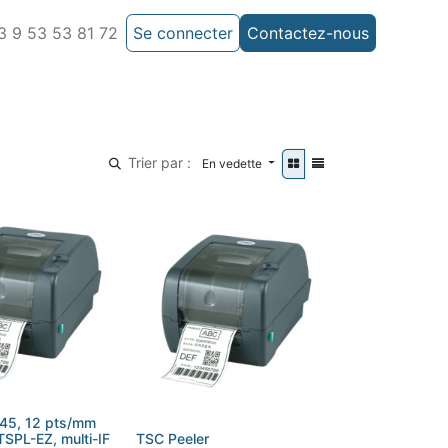
 9 53 53 81 72
Se connecter
Contactez-nous
Trier par :
En vedette
45, 12 pts/mm
TSPL-EZ, multi-IF
TSC Peeler