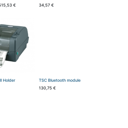
515,53
€
34,57
€
ll Holder
TSC Bluetooth module
130,75
€