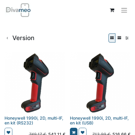
Version
Honeywell 1990i, 2D, multi-IF,
Honeywell 1990i, 2D, multi-IF,
en kit (RS232)
en kit (USB)
749,17
€
542,11
€
713,99
€
516,66
€