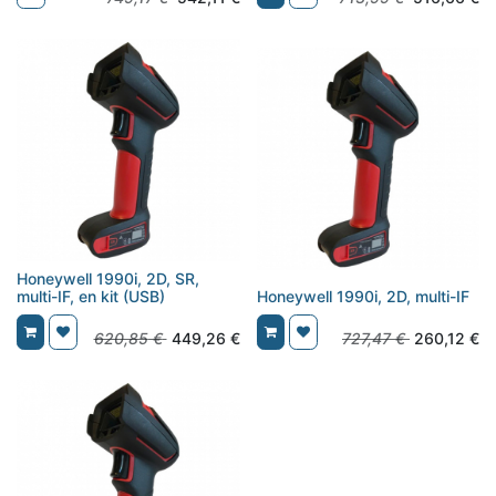
Honeywell 1990i, 2D, SR,
multi-IF, en kit (USB)
Honeywell 1990i, 2D, multi-IF
620,85
€
449,26
€
727,47
€
260,12
€