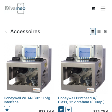
Accessoires
Honeywell WLAN 802.11b/g
Honeywell Printhead A/I-
Interface
Class, 12 dots/mm (300dpi)
973,84
€
875,75
€