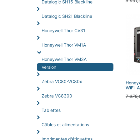
8 991,
Datalogic SH15 Blackline
Datalogic SH21 Blackline
Honeywell Thor CV31
Honeywell Thor VM1A
Honeywell Thor VM3A
Version
Zebra VC80-VC80x
Honeyw
WiFi, 
Zebra VC8300
7 878,
Tablettes
Câbles et alimentations
Imprimantes d'étiquettes