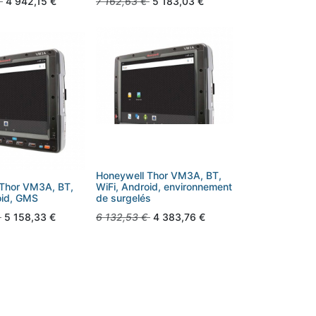
4 942,15
€
7 162,63
€
5 183,03
€
Honeywell Thor VM3A, BT,
 Thor VM3A, BT,
WiFi, Android, environnement
oid, GMS
de surgelés
5 158,33
€
6 132,53
€
4 383,76
€