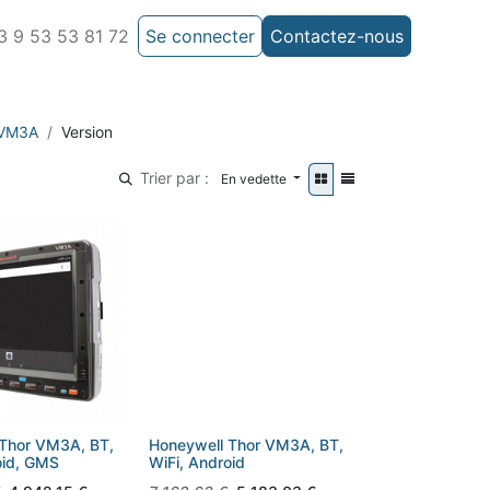
 9 53 53 81 72
Se connecter
Contactez-nous
 VM3A
Version
Trier par :
En vedette
 Thor VM3A, BT,
Honeywell Thor VM3A, BT,
oid, GMS
WiFi, Android