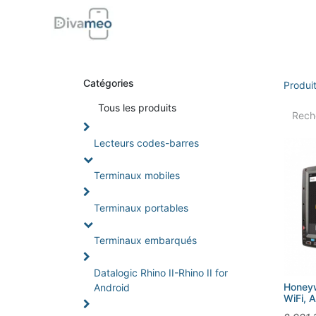
Accueil
Boutique
Support
Di
Catégories
Produi
Tou
s les produits
Lecteurs codes-barres
Terminaux mobiles
Terminaux portables
Terminaux embarqués
Datalogic Rhino II-Rhino II for
Honeyw
Android
WiFi, 