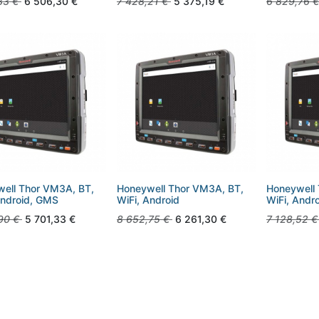
33
€
6 506,30
€
7 428,21
€
5 375,19
€
6 829,76
€
ell Thor VM3A, BT,
Honeywell Thor VM3A, BT,
Honeywell
Android, GMS
WiFi, Android
WiFi, Andr
90
€
5 701,33
€
8 652,75
€
6 261,30
€
7 128,52
€