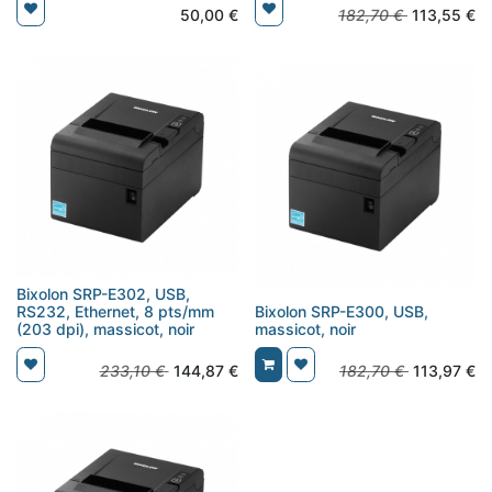
50,00
€
182,70
€
113,55
€
Bixolon SRP-E302, USB,
RS232, Ethernet, 8 pts/mm
Bixolon SRP-E300, USB,
(203 dpi), massicot, noir
massicot, noir
233,10
€
144,87
€
182,70
€
113,97
€