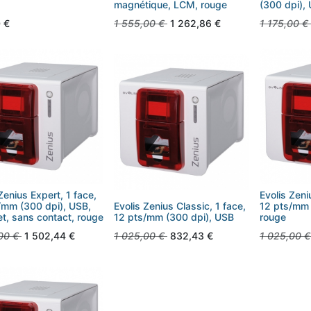
magnétique, LCM, rouge
(300 dpi),
0
€
1 555,00
€
1 262,86
€
1 175,00
€
Zenius Expert, 1 face,
Evolis Zeni
/mm (300 dpi), USB,
Evolis Zenius Classic, 1 face,
12 pts/mm 
et, sans contact, rouge
12 pts/mm (300 dpi), USB
rouge
00
€
1 502,44
€
1 025,00
€
832,43
€
1 025,00
€