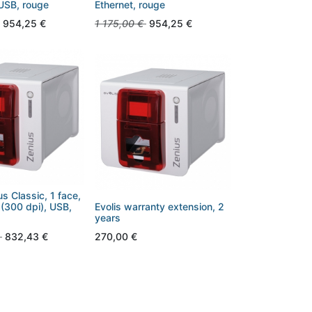
 USB, rouge
Ethernet, rouge
954,25
€
1 175,00
€
954,25
€
us Classic, 1 face,
(300 dpi), USB,
Evolis warranty extension, 2
years
832,43
€
270,00
€