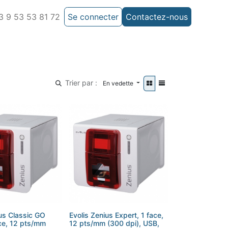
 9 53 53 81 72
Se connecter
Contactez-nous
Trier par :
En vedette
ius Classic GO
Evolis Zenius Expert, 1 face,
ce, 12 pts/mm
12 pts/mm (300 dpi), USB,