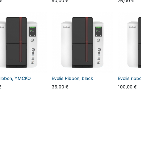
€
90,00
€
76,00
€
 ribbon, YMCKO
Evolis Ribbon, black
Evolis rib
€
36,00
€
100,00
€