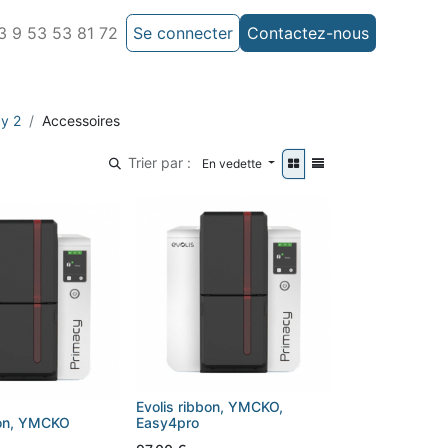
 9 53 53 81 72
Se connecter
Contactez-nous
cy 2
Accessoires
Trier par :
En vedette
Evolis ribbon, YMCKO,
bon, YMCKO
Easy4pro