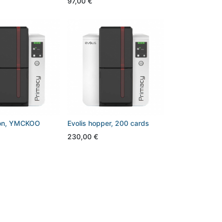
97,00
€
bon, YMCKOO
Evolis hopper, 200 cards
230,00
€