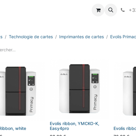
vameo
+33
ts
Technologie de cartes
Imprimantes de cartes
Evolis Prima
Evolis ribbon, YMCKO-K,
 Ribbon, white
Easy4pro
Evolis rib