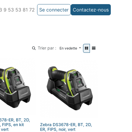
 9 53 53 81 72
Se connecter
Contactez-nous
Trier par :
En vedette
78-ER, BT, 2D,
, FIPS, en kit
Zebra DS3678-ER, BT, 2D,
 vert
ER, FIPS, noir, vert