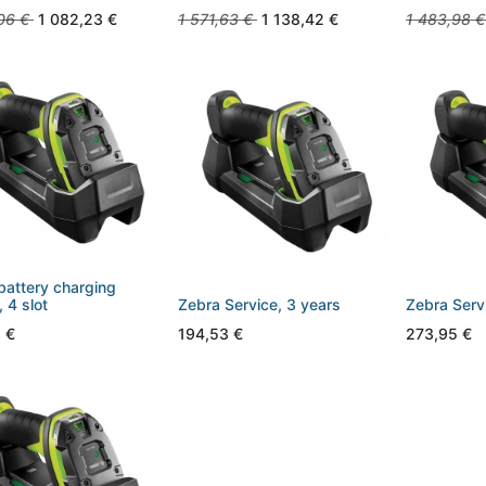
06
€
1 082,23
€
1 571,63
€
1 138,42
€
1 483,98
€
battery charging
, 4 slot
Zebra Service, 3 years
Zebra Serv
3
€
194,53
€
273,95
€