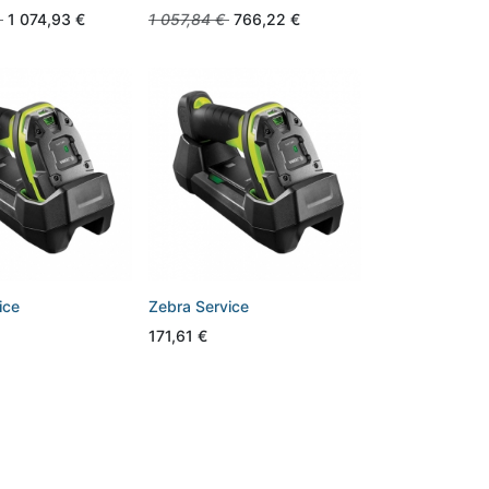
1 074,93
€
1 057,84
€
766,22
€
ice
Zebra Service
171,61
€