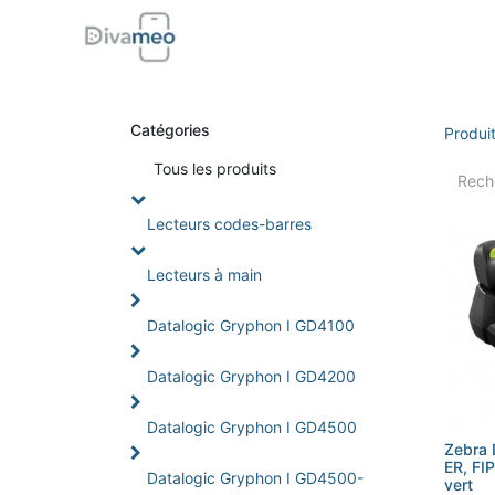
Accueil
Boutique
Support
Di
Catégories
Produi
Tou
s les produits
Lecteurs codes-barres
Lecteurs à main
Datalogic Gryphon I GD4100
Datalogic Gryphon I GD4200
Datalogic Gryphon I GD4500
Zebra 
ER, FIP
Datalogic Gryphon I GD4500-
vert