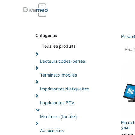
Accueil
Boutique
Support
Di
Catégories
Produi
Tou
s les produits
Lecteurs codes-barres
Terminaux mobiles
Imprimantes d'étiquettes
Imprimantes PDV
Moniteurs (tactiles)
Elo ex
year
Accessoires