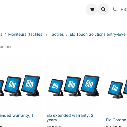
vameo
+33
ts
Moniteurs (tactiles)
Tactiles
Elo Touch Solutions entry-leve
tended warranty, 1
Elo extended warranty, 2
years
Elo Cordon 