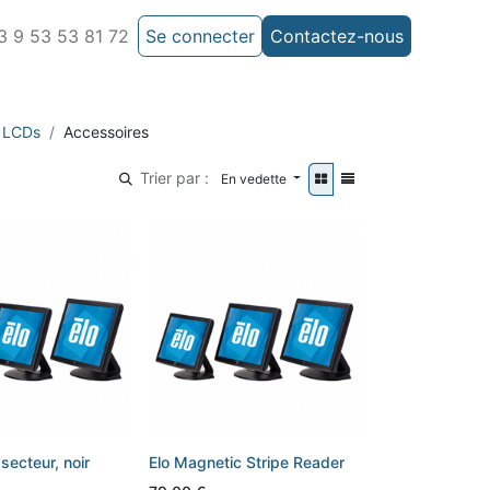
 9 53 53 81 72
Se connecter
Contactez-nous
l LCDs
Accessoires
Trier par :
En vedette
secteur, noir
Elo Magnetic Stripe Reader