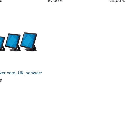
€
57,00
€
24,00
€
wer cord, UK, schwarz
€