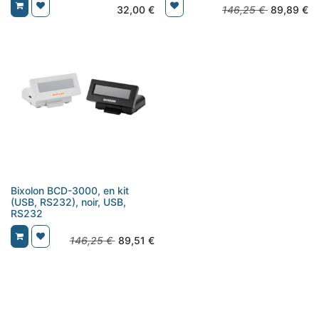
32,00
€
146,25
€
89,89
€
Bixolon BCD-3000, en kit
(USB, RS232), noir, USB,
RS232
146,25
€
89,51
€