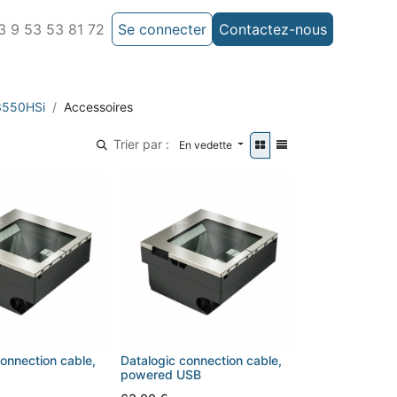
 9 53 53 81 72
Se connecter
Contactez-nous
 3550HSi
Accessoires
Trier par :
En vedette
connection cable,
Datalogic connection cable,
powered USB