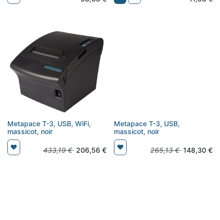
Metapace T-3, USB, WiFi,
Metapace T-3, USB,
massicot, noir
massicot, noir
433,19
€
206,56
€
265,13
€
148,30
€