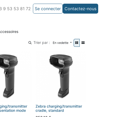
 9 53 53 81 72
Se connecter
Contactez-nous
ccessoires
Trier par :
En vedette
ging/transmitter
Zebra charging/transmitter
esentation mode
cradle, standard