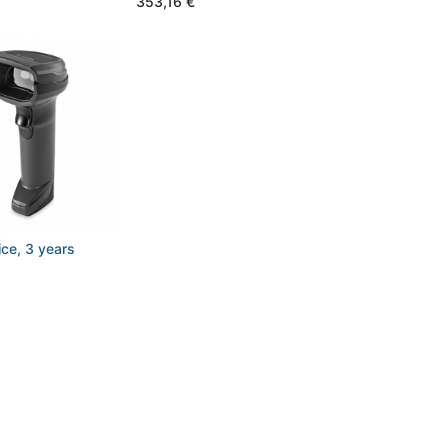
353,16
€
ice, 3 years