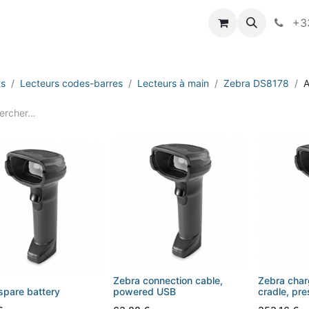
vameo
+33
ts
Lecteurs codes-barres
Lecteurs à main
Zebra DS8178
A
Zebra connection cable,
Zebra char
spare battery
powered USB
cradle, pr