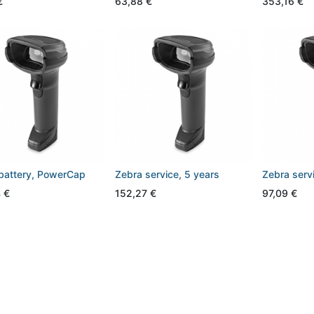
€
63,88
€
353,16
€
battery, PowerCap
Zebra service, 5 years
Zebra serv
4
€
152,27
€
97,09
€