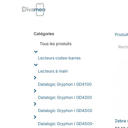
Accueil
Boutique
Support
Di
Catégories
Produi
Tou
s les produits
Lecteurs codes-barres
Lecteurs à main
Datalogic Gryphon I GD4100
Datalogic Gryphon I GD4200
Datalogic Gryphon I GD4500
Zebra 
Datalogic Gryphon I GD4500-