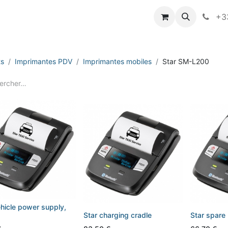
vameo
+33
ts
Imprimantes PDV
Imprimantes mobiles
Star SM-L200
ehicle power supply,
Star charging cradle
Star spare 