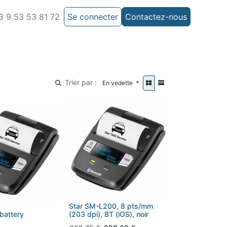
 9 53 53 81 72
Se connecter
Contactez-nous
Trier par :
En vedette
Star SM-L200, 8 pts/mm
battery
(203 dpi), BT (iOS), noir