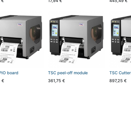
€
17,94
€
445,49
€
PIO board
TSC peel-off module
TSC Cutter
3
€
361,75
€
897,25
€