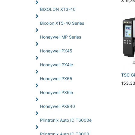
319,75
BIXOLON XT3-40
Bixolon XT5-40 Series
Honeywell MP Series
Honeywell PX45
Honeywell PX4ie
TSC G
Honeywell PX65
153,3
Honeywell PX6ie
Honeywell PX940
Printronix Auto ID T6000e
Printronix Auto ID T8000