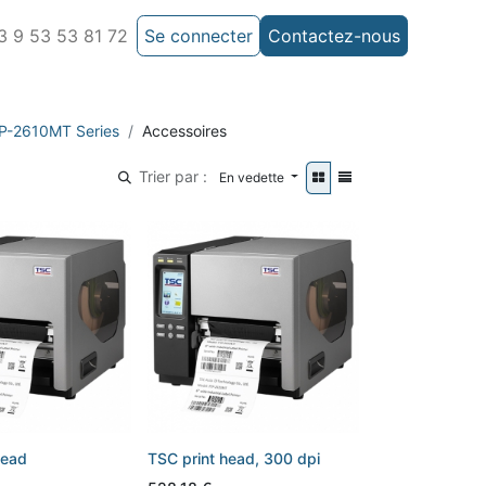
 9 53 53 81 72
Se connecter
Contactez-nous
P-2610MT Series
Accessoires
Trier par :
En vedette
head
TSC print head, 300 dpi