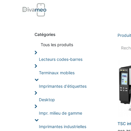
Accueil
Boutique
Support
Di
Catégories
Produi
Tou
s les produits
Lecteurs codes-barres
Terminaux mobiles
Imprimantes d'étiquettes
Desktop
Impr. milieu de gamme
TSC in
Imprimantes industrielles