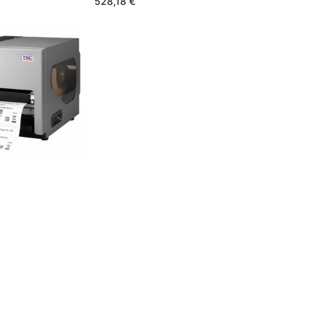
528,18
€