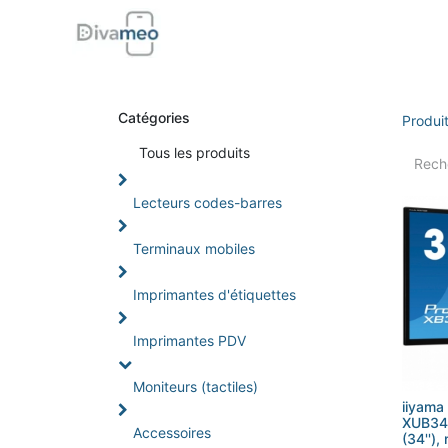
Accueil
Boutique
Support
Di
Catégories
Produi
Tou
s les produits
Lecteurs codes-barres
Terminaux mobiles
Imprimantes d'étiquettes
Imprimantes PDV
Moniteurs (tactiles)
iiyama 
XUB34
Accessoires
(34''), 