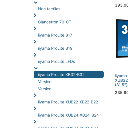
393,0
Non tactiles
Glancetron 70-CT
iiyama ProLite B17
iiyama ProLite B19
iiyama ProLite LFDs
iiyama ProLite XB32-B32
iiyama 
XUB32
Version
(31,5'')
Version
235,8
iiyama ProLite XUB22-XB22-B22
iiyama ProLite XUB24-XB24-B24