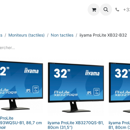
vameo
+33
ts
Moniteurs (tactiles)
Non tactiles
iiyama ProLite XB32-B32
ProLite
93WQSU-B1, 86,7 cm
iiyama ProLite XB3270QS-B1,
iiyama Pr
noir
80cm (31,5'')
B1, 80cm (31