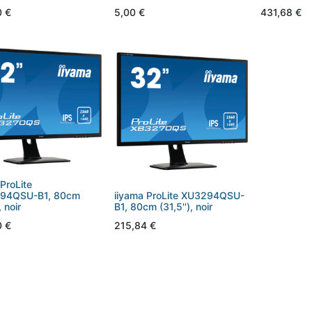
0
€
5,00
€
431,68
€
ProLite
94QSU-B1, 80cm
iiyama ProLite XU3294QSU-
, noir
B1, 80cm (31,5''), noir
0
€
215,84
€