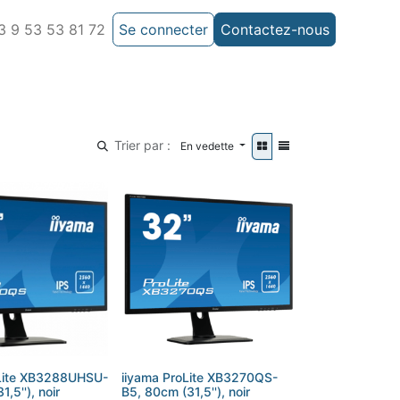
 9 53 53 81 72
Se connecter
Contactez-nous
Trier par :
En vedette
oLite XB3288UHSU-
iiyama ProLite XB3270QS-
,5''), noir
B5, 80cm (31,5''), noir