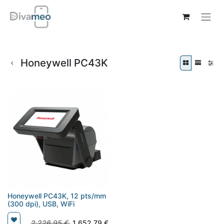
Honeywell PC43K
Honeywell PC43K, 12 pts/mm
(300 dpi), USB, WiFi
2 226,95
€
1 652,79
€