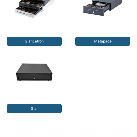
Glancetron
Metapace
Star