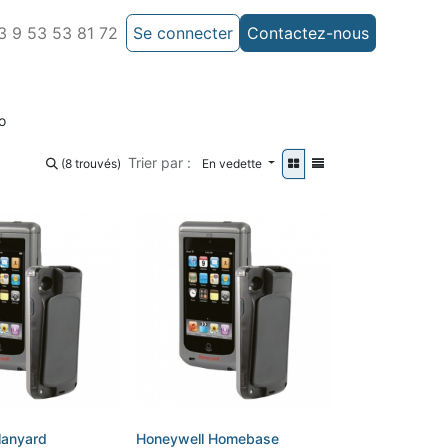
 9 53 53 81 72
Se connecter
Contactez-nous
o
Trier par :
(8 trouvés)
En vedette
lanyard
Honeywell Homebase