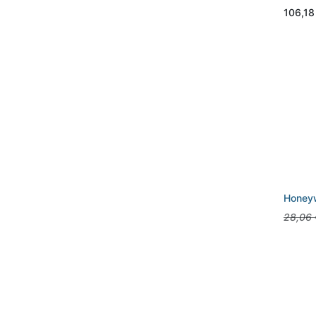
106,18
Honeyw
28,06