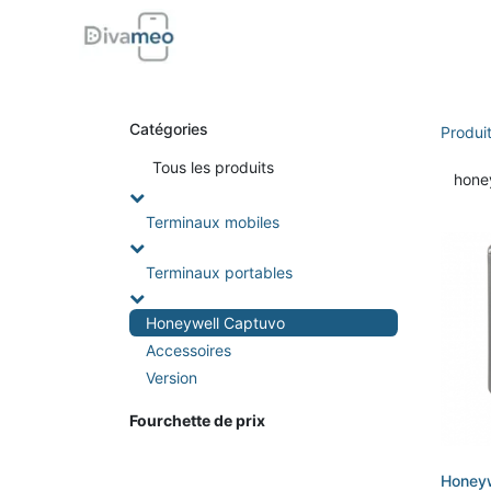
Accueil
Boutique
Support
Di
Catégories
Produi
Tou
s les produits
Terminaux mobiles
Terminaux portables
Honeywell Captuvo
Accessoires
Version
Fourchette de prix
Honeyw