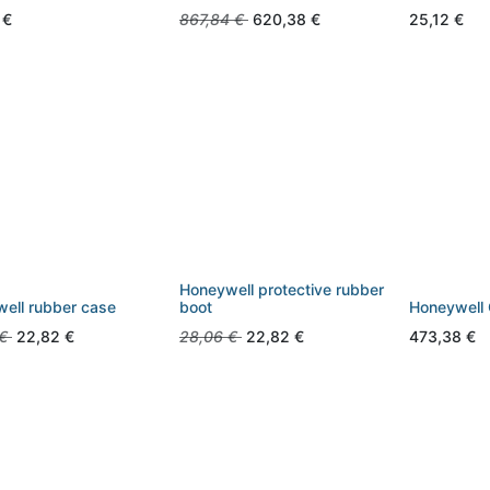
€
867,84
€
620,38
€
25,12
€
Honeywell protective rubber
ell rubber case
boot
Honeywell
€
22,82
€
28,06
€
22,82
€
473,38
€