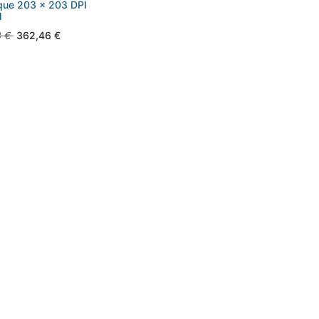
que 203 x 203 DPI
l
3
€
362,46
€