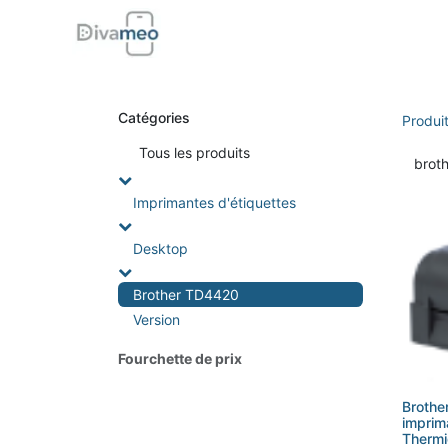
Accueil
Boutique
Support
Di
Catégories
Produi
Tou
s les produits
Imprimantes d'étiquettes
Desktop
Brother TD4420
Version
Fourchette de prix
Broth
imprim
Thermi