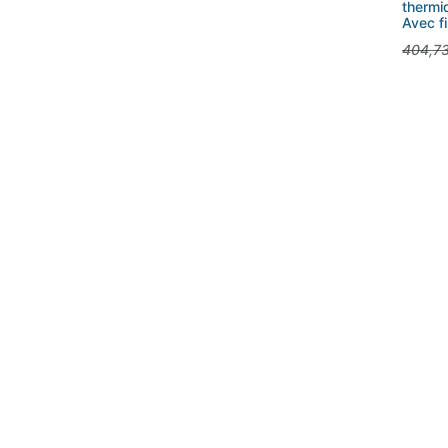
thermi
Avec fi
404,7