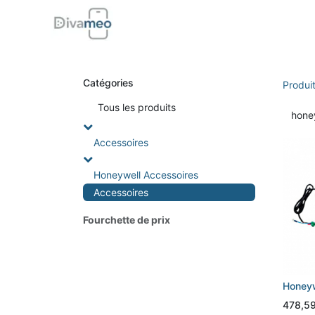
Accueil
Boutique
Support
Di
Catégories
Produi
Tou
s les produits
Accessoires
Honeywell Accessoires
Accessoires
Fourchette de prix
Honeyw
478,5