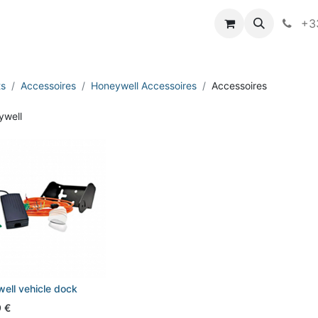
vameo
+33
ts
Accessoires
Honeywell Accessoires
Accessoires
ell vehicle dock
9
€