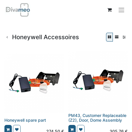
Honeywell Accessoires
PM43, Customer Replaceable
Honeywell spare part
(Z2), Door, Dome Assembly
274,50
€
305,76
€